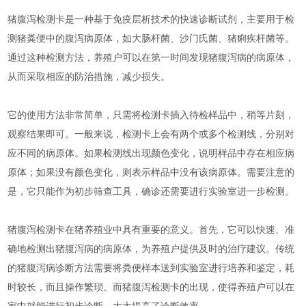
猪腹泻检测卡是一种基于免疫层析技术的快速诊断试剂，主要用于检
测猪粪便中的腹泻病原体，如大肠杆菌、沙门氏菌、猪痢疾杆菌等。
通过这种检测方法，养殖户可以在第一时间发现猪腹泻病的病原体，
从而采取相应的防治措施，减少损失。
它的使用方法非常简单，只需将检测卡插入待检样品中，稍等片刻，
观察结果即可。一般来说，检测卡上会有两个或多个检测线，分别对
应不同的病原体。如果检测线出现颜色变化，说明样品中存在相应病
原体；如果没有颜色变化，则表示样品中没有该病原体。需要注意的
是，它只能作为初步筛查工具，确诊还需要进行实验室进一步检测。
猪腹泻检测卡在猪养殖业中具有重要的意义。首先，它可以快速、准
确地检测出猪腹泻病的病原体，为养殖户提供及时的治疗建议。传统
的猪腹泻病诊断方法需要将粪便样本送到实验室进行培养和鉴定，耗
时较长，而且操作繁琐。而猪腹泻检测卡的出现，使得养殖户可以在